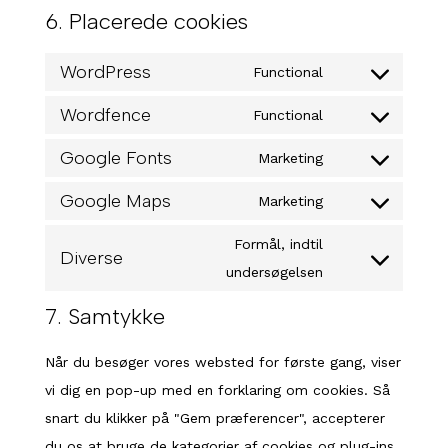
6. Placerede cookies
WordPress
Functional
Consent
Wordfence
to
Functional
Consent
service
Google Fonts
to
Marketing
wordpress
Consent
service
Google Maps
to
Marketing
wordfence
Consent
service
to
Formål, indtil
Diverse
google-
service
Consent
undersøgelsen
fonts
google-
to
7. Samtykke
maps
service
diverse
Når du besøger vores websted for første gang, viser
vi dig en pop-up med en forklaring om cookies. Så
snart du klikker på "Gem præferencer", accepterer
du os at bruge de kategorier af cookies og plug-ins