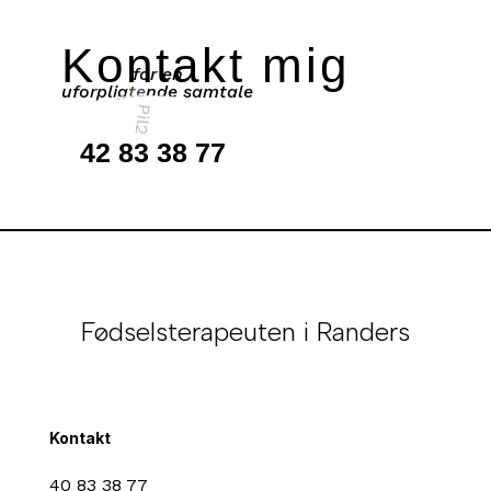
Kontakt mig
for en
uforpligtende samtale
42 83 38 77
Fødselsterapeuten i Randers
Kontakt
40 83 38 77