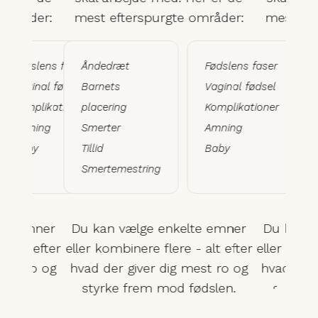
 områder:
mest efterspurgte områder:
mest eft
Fødslens faser
Åndedræt
Fødslens faser
Åndedræ
Vaginal fødsel
Barnets
Vaginal fødsel
Barnets
Komplikationer
placering
Komplikationer
placering
Amning
Smerter
Amning
Smerter
Baby
Tillid
Baby
Tillid
Smertemestring
Smerteme
lte emner
Du kan vælge enkelte emner
Du kan v
- alt efter
eller kombinere flere - alt efter
eller komb
mest ro og
hvad der giver dig mest ro og
hvad der 
ødslen.
styrke frem mod fødslen.
styrke