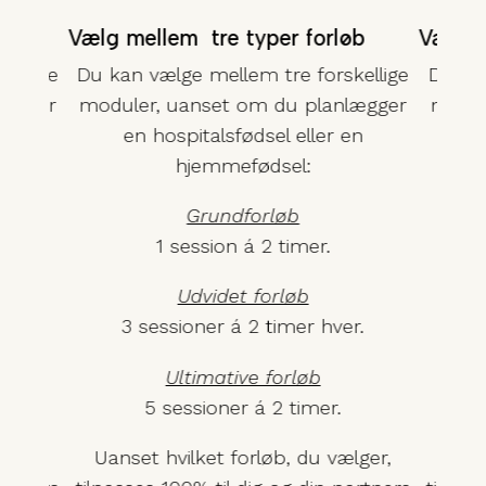
øb
Vælg mellem 
tre typer forløb
Vælg 
kellige
Du kan vælge mellem tre forskellige
Du kan
lægger
moduler, uanset om du planlægger
modul
en
en hospitalsfødsel eller en
e
hjemmefødsel:
Grundforløb
1 session á 2 timer.
Udvidet forløb
r.
3 sessioner á 2 timer hver.
3
Ultimative forløb
5 sessioner á 2 timer.
lger,
Uanset hvilket forløb, du vælger,
Uans