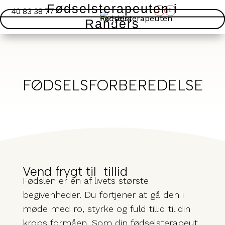
Fødselsterapeuten i
40 83 38 77
Randers
FØDSELSFORBEREDELSE
Vend frygt til 
tillid
Fødslen er en af livets største
begivenheder. Du fortjener at gå den i
møde med ro, styrke og fuld tillid til din
krops formåen. Som din fødselsterapeut