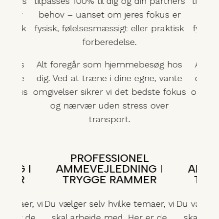
artners
tilpasses 100% til dig og din partners
tilpas
kus er
behov – uanset om jeres fokus er
behov
raktisk
fysisk, følelsesmæssigt eller praktisk
fysisk
forberedelse.
øg hos
Alt foregår som hjemmebesøg hos
Alt f
 vante
dig. Ved at træne i dine egne, vante
dig. 
e fokus
omgivelser sikrer vi det bedste fokus
omgive
ver
og nærvær uden stress over
og
transport.
NEL
PROFESSIONEL
PR
ING I
AMMEVEJLEDNING I
AMME
MMER
TRYGGE RAMMER
TRY
 temaer, vi
Du vælger selv hvilke temaer, vi
Du vælger 
Her er de
skal arbejde med. Her er de
skal arb