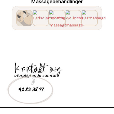
Massagebehandlinger
Kontakt mig
for en
uforpligtende samtale
42 83 38 77