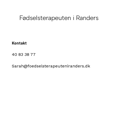
Fødselsterapeuten i Randers
Kontakt
40 83 38 77
Sarah@foedselsterapeuteniranders.dk
Åbningstider
Mandag - fredag:
Kl. 9.00 - 16.00