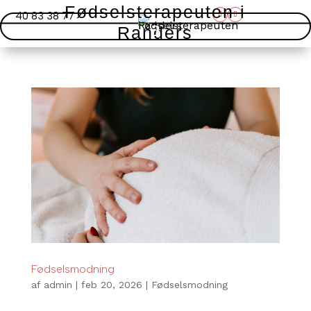
Fødselsterapeuten i
40 83 38 77
Randers
Fødselsmodning
af
admin
|
feb 20, 2026
|
Fødselsmodning