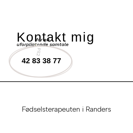
Kontakt mig
for en
uforpligtende samtale
42 83 38 77
Fødselsterapeuten i Randers