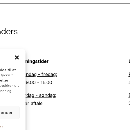
nders
Åbningstider
es til at
Mandag - fredag:
tykke til
eller
Kl. 9.00 - 16.00
trækker dit
oner og
Lørdag - søndag:
Efter aftale
rencer
rs