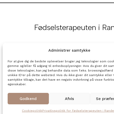
Fødselsterapeuten i Ra
Administrer samtykke
Kontakt
For at give dig de bedste oplevelser bruger jeg teknologier som cooki
40 83 38 77
gemme og/eller få adgang til enhedsoplysninger. Hvis du giver dit sam
disse teknologier, kan jeg behandle data som f.eks. browsingadfærd 
unikke ID'er på dette websted. Hvis du ikke giver dit samtykke eller 
Sarah@foedselsterapeuteniranders.dk
samtykke tilbage, kan det have en negativ indvirkning på visse funkti
egenskaber.
Godkend
Afvis
Se præfe
Cookiepolitik
Privatlivspolitik for Fødselsterapeuten i Rande