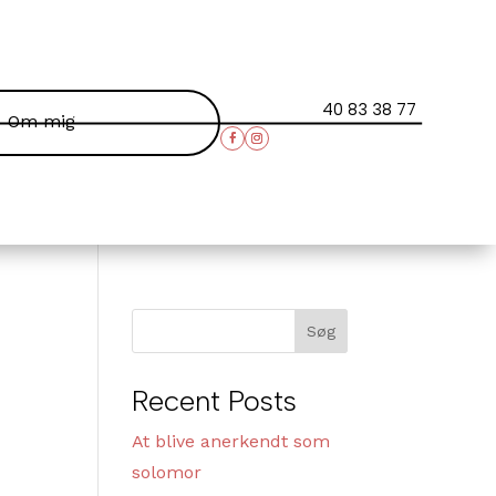
40 83 38 77
Om mig
Søg
Recent Posts
At blive anerkendt som
solomor
,