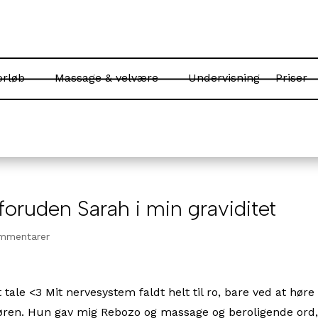
orløb
Massage & velvære
Undervisning
Priser
 foruden Sarah i min graviditet
mmentarer
 tale <3 Mit nervesystem faldt helt til ro, bare ved at høre
øren. Hun gav mig Rebozo og massage og beroligende ord